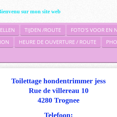
Bienvenu sur mon site web
ELLEN
TIJDEN /ROUTE
FOTO'S VOOR EN 
ION
HEURE DE OUVERTURE / ROUTE
PHO
Toilettage
hondentrimmer jess
Rue de villereau 10
4280 Trognee
Telefoon: