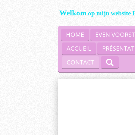
Ga
Welkom
op mijn website 
direct
naar
de
hoofdinhoud
HOME
EVEN VOORST
ACCUEIL
PRÉSENTAT
CONTACT